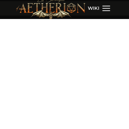
WIKI
Accueil
Univers
Personnages
Règles
Actual Play
© Les Chroniques d'Aetherion
Projet produit par
Geek Fabula