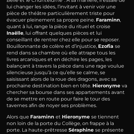
Belle et le Chantelame
”. A sa manière, il essaie de
lui changer les idées, l’invitant à venir voir une
pièce de théâtre particulièrement triste pour
évacuer pleinement sa propre peine.
Faraminn
,
quant à lui, range la pièce du rituel et croise
Inaëlle
, lui offrant quelques pièces et lui
conseillant de rentrer chez elle pour se reposer.
Bouillonnante de colère et d’injustice,
Ezofia
se
rend dans sa chambre où elle attrape tous les
livres arcaniques et en déchire les pages, les
balançant à travers la pièce dans une rage voulue
silencieuse jusqu’à ce qu’elle se calme, se
saisissant alors de la roue des dragons, avec sa
prochaine destination bien en tête.
Hieronyme
va
chercher sa bourse dans ses appartements avant
de se mettre en route pour faire le tour des
tavernes afin de noyer ses problèmes.
Alors que
Faraminn
et
Hieronyme
se tiennent
non loin de la porte du Collège, on frappe à la
porte. La haute-prêtresse
Séraphine
se présente